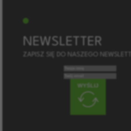
NEWSLETTER
ZAPISZ SIĘ DO NASZEGO NEWSLETT
WYŚLIJ