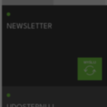
NEWSLETTER
WYŚLIJ