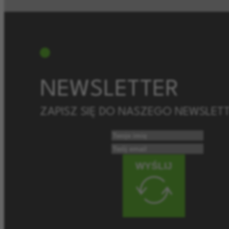
NEWSLETTER
ZAPISZ SIĘ DO NASZEGO NEWSLETT
WYŚLIJ