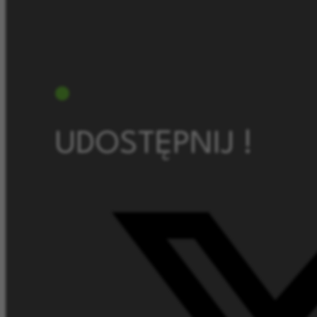
UDOSTĘPNIJ !