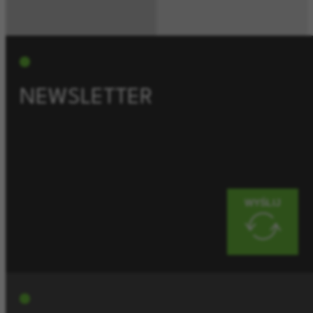
NEWSLETTER
WYŚLIJ